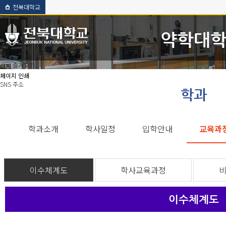
전북대학교
약학대
-->
즐겨찾기
크게
페이지 인쇄
SNS 주소
학과
학과소개
학사일정
입학안내
교육과
이수체계도
학사교육과정
이수체계도