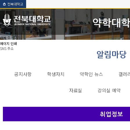
전북대학교
약학대
-->
즐겨찾기
크게
페이지 인쇄
SNS 주소
알림마당
공지사항
학생자치
약학인 뉴스
갤러
자료실
강의실 예약
취업정보